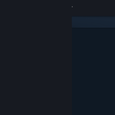
登录
商店
社区
关于
客服
更改语言
获取 Steam 手机应用
查看桌面版网站