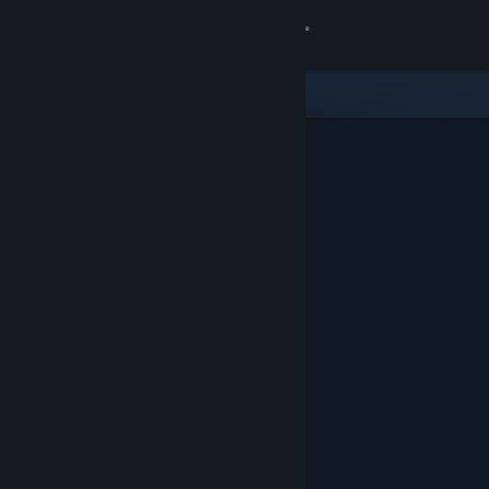
Đăng nhập
Cửa hàng
Cộng đồng
Thông tin
Hỗ trợ
Thay đổi ngôn ngữ
Cài ứng dụng Steam di động
Xem web cho desktop