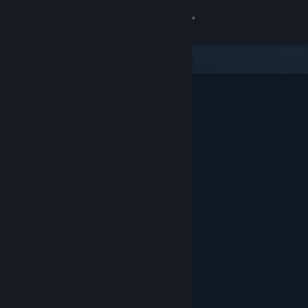
Giriş yap
Mağaza
Topluluk
Hakkında
Destek
Dili değiştir
Steam mobil uygulamasını yükle
Masaüstü internet sitesini görüntüle