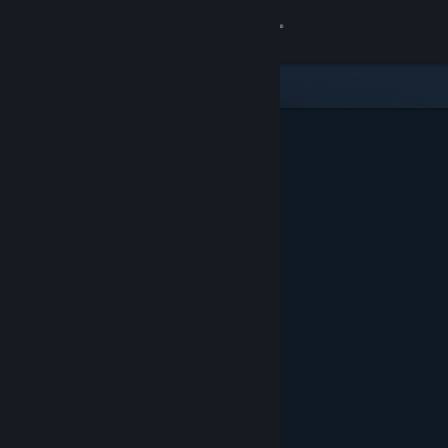
로그인
상점
커뮤니티
정보
지원
언어 변경
Steam 모바일 앱 다운로드
PC 웹사이트 보기