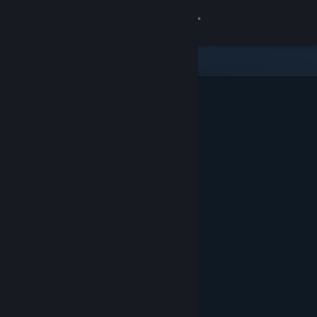
Iniciar sesión
Tienda
Comunidad
Acerca de
Soporte
Cambiar idioma
Obtener la aplicación de Steam Mobile
Ver versión clásica