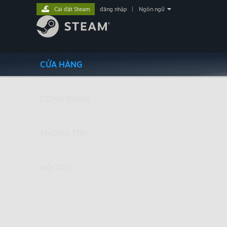
Cài đặt Steam
đăng nhập
|
Ngôn ngữ
CỬA HÀNG
CỘNG ĐỒNG
THÔNG TIN
HỖ TRỢ