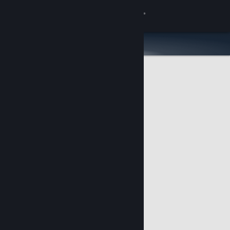
Logga in
Butik
Gemenskap
Om
Support
Byt språk
Skaffa Steams mobilapp
Se skrivbordswebbplats