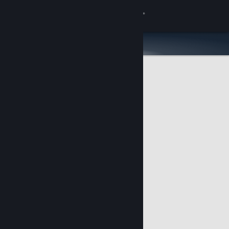
Zaloguj się
Sklep
Społeczność
Informacje
Wsparcie
Zmień język
Pobierz aplikację mobilną Steam
Wersja przeglądarkowa