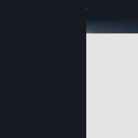
เข้าสู่ระบบ
ร้านค้า
ชุมชน
เกี่ยวกับ
ฝ่ายสนับสนุน
เปลี่ยนภาษา
รับแอป Steam แบบพกพา
ชมเว็บไซต์สำหรับเดสก์ท็อป