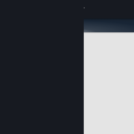
Увійти
Крамниця
Спільнота
Інформація
Підтримка
Змінити мову
Завантажити мобільний застосунок Steam
Переглянути повну версію