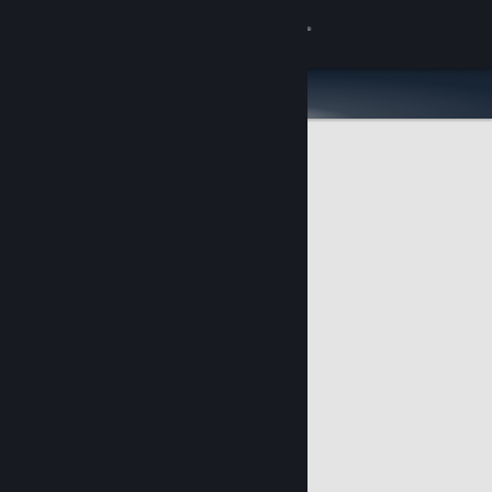
Accedi
Negozio
Comunità
Informazioni
Assistenza
Cambia la lingua
Ottieni l'app mobile di Steam
Visualizza il sito web per desktop