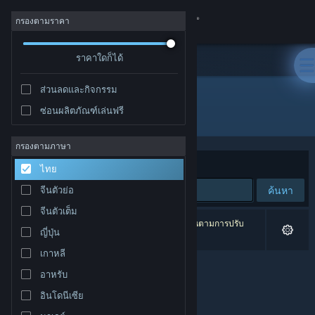
เข้าสู่ระบบ
กรองตามราคา
ร้านค้า
ราคาใดก็ได้
ส่วนลดและกิจกรรม
ชุมชน
ซ่อนผลิตภัณฑ์เล่นฟรี
ผู้จัดจำหน่าย: BedRock Games
เกี่ยวกับ
กรองตามภาษา
จัดเรียงตาม
ความเกี่ยวข้อง
ไทย
ฝ่ายสนับสนุน
ค้นหา
จีนตัวย่อ
จีนตัวเต็ม
เปลี่ยนภาษา
0 ผลลัพธ์ตรงกับที่คุณค้นหา 1 ผลิตภัณฑ์ได้ถูกละเว้นตามการปรับ
ญี่ปุ่น
แต่งของคุณ
รับแอป Steam แบบพกพา
เกาหลี
อาหรับ
ชมเว็บไซต์สำหรับเดสก์ท็อป
อินโดนีเซีย