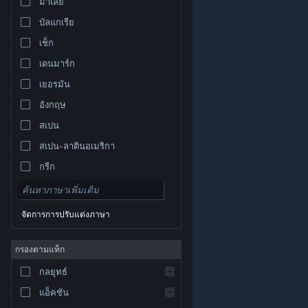
มาเลย์
บัลแกเรีย
เช็ก
เดนมาร์ก
เยอรมัน
อังกฤษ
สเปน
สเปน-ลาตินอเมริกา
กรีก
จัดการการปรับแต่งภาษา
© Valve Corporation สงวนลิขสิทธิ์ เครื่องหมายการค้า
กรองตามแท็ก
ทั้งหมดเป็นทรัพย์สินของเจ้าของที่เกี่ยวข้องในสหรัฐอเมริกา
และประเทศอื่น
นโยบายความเป็นส่วนตัว
|
กฎหมาย
|
กลยุทธ์
การช่วยการเข้าถึง
|
ข้อตกลงการสมัครสมาชิกของ
Steam
|
การคืนเงิน
|
คุกกี้
แอ็คชัน