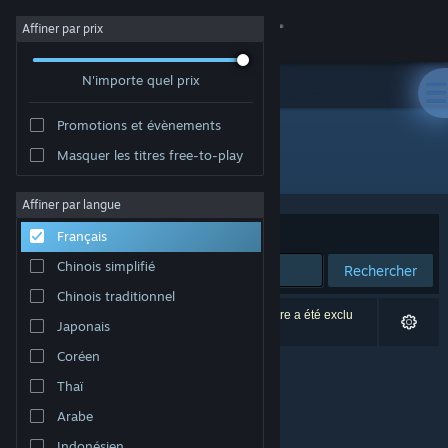
Se connecter
Affiner par prix
N'importe quel prix
Magasin
Promotions et évènements
Communauté
Masquer les titres free-to-play
Édition : BedRock Games
À propos
Affiner par langue
Trier par
Pertinence
Français
Support
Chinois simplifié
Rechercher
Chinois traditionnel
Changer la langue
0 résultats correspondent à votre recherche. 1 titre a été exclu
Japonais
selon vos préférences.
Télécharger l'application mobile Steam
Coréen
Thaï
Voir version ordi. du site
Arabe
Indonésien