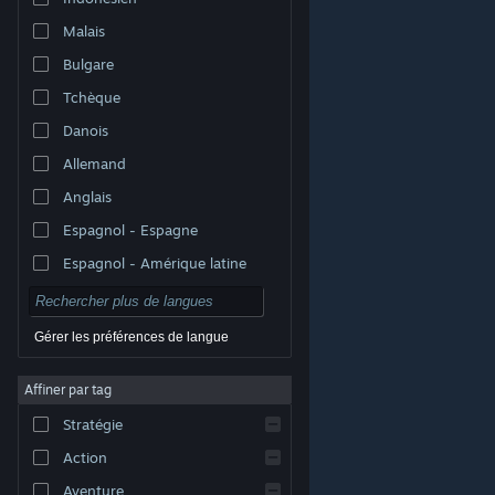
Malais
Bulgare
Tchèque
Danois
Allemand
Anglais
Espagnol - Espagne
Espagnol - Amérique latine
Gérer les préférences de langue
Affiner par tag
© Valve Corporation. Tous droits réservés. Toutes les
marques commerciales sont la propriété de leurs
Stratégie
titulaires aux États-Unis et dans d'autres pays.
Politique de confidentialité
|
Mentions légales
|
Accessibilité
|
Accord de souscription Steam
|
Action
Remboursements
|
Cookies
Aventure