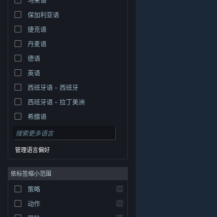
保加利亚语
捷克语
丹麦语
德语
英语
西班牙语 - 西班牙
西班牙语 - 拉丁美洲
希腊语
管理语言偏好
依标签缩小范围
策略
© Valve Corporation。保留所有权利。所有商标均为其在
美国及其它国家/地区的各自持有者所有。
隐私政策
|
法
动作
律信息
|
无障碍
|
Steam 订户协议
|
退款
|
Cookie