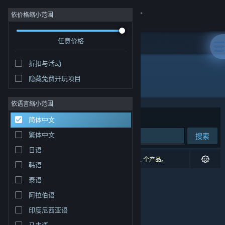
登录
依价格缩小范围
任意价格
商店
折扣与活动
社区
隐藏免费开玩项目
发行商: BedRock Games
关于
依语言缩小范围
排序依据
相关性
简体中文
客服
繁体中文
搜索
日语
更改语言
0 个匹配的搜索结果。 根据您的偏好，已排除了 1 个产品。
韩语
获取 Steam 手机应用
泰语
阿拉伯语
查看桌面版网站
印度尼西亚语
马来语