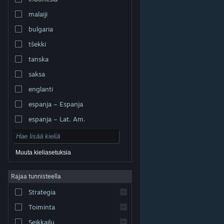
malaiji
bulgaria
tšekki
tanska
saksa
englanti
espanja – Espanja
espanja – Lat. Am.
Muuta kieliasetuksia
Rajaa tunnisteella
© Valve Corporation. Kaikki oikeudet pidätetään. Kaikki
tavaramerkit ovat omistajiensa omaisuutta
Strategia
Yhdysvalloissa ja kaikkialla maailmassa.
Tietosuojakäytäntö
|
Juridiset tiedot
|
Helppokäyttötoiminnot
|
Steam-tilaussopimus
|
Toiminta
Hyvitykset
|
Evästeet
Seikkailu