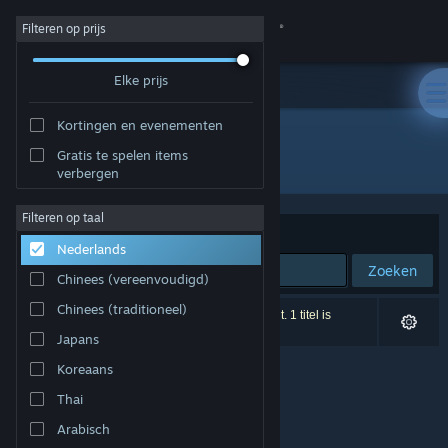
Inloggen
Filteren op prijs
Elke prijs
Winkel
Kortingen en evenementen
Community
Gratis te spelen items
Uitgever: BedRock Games
verbergen
Over
Filteren op taal
Sorteren op
Relevantie
Nederlands
Ondersteuning
Zoeken
Chinees (vereenvoudigd)
Taal wijzigen
Chinees (traditioneel)
0 resultaten komen overeen met je zoekopdracht. 1 titel is
uitgesloten op basis van je voorkeuren.
Japans
Download de mobiele Steam-app
Koreaans
Desktopwebsite weergeven
Thai
Arabisch