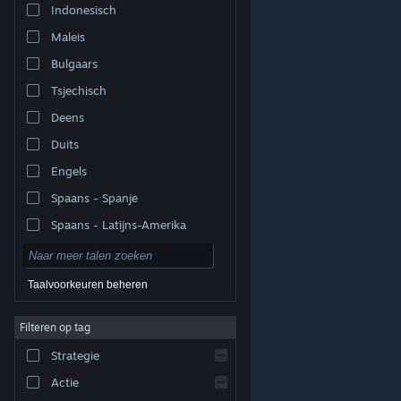
Indonesisch
Maleis
Bulgaars
Tsjechisch
Deens
Duits
Engels
Spaans - Spanje
Spaans - Latijns-Amerika
Taalvoorkeuren beheren
Filteren op tag
© Valve Corporation. Alle rechten voorbehouden. Alle
handelsmerken zijn eigendom van hun respectieve
eigenaren in de Verenigde Staten en andere landen.
Strategie
Privacybeleid
|
Juridische informatie
|
Toegankelijkheid
|
Steam Subscriber Agreement
|
Terugbetalingen
|
Cookies
Actie