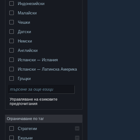
Индонезийски
Малайски
Чешки
Датски
Немски
Английски
Испански — Испания
Испански — Латинска Америка
Гръцки
Управляване на езиковите
предпочитания
© Valve Corporation. Всички права запазени. Всички
търговски марки принадлежат на съответните им
Ограничаване по таг
собственици в САЩ и други страни.
Декларация за
поверителност
|
Юридическа информация
|
Достъпност
|
Условия за ползване на Steam
|
Стратегии
Възстановявания
|
Бисквитки
Екшъни