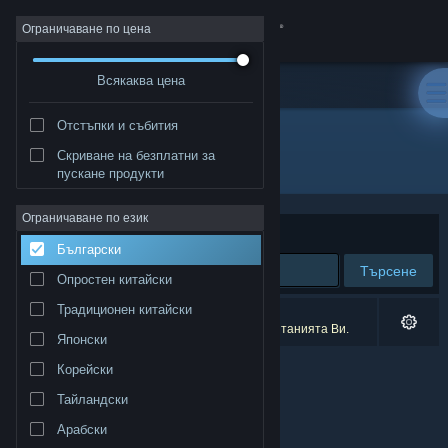
Вписване
Ограничаване по цена
Всякаква цена
Магазин
Отстъпки и събития
Общност
Скриване на безплатни за
Издател: BedRock Games
пускане продукти
Относно
Ограничаване по език
Сортиране по
Съответстване
Български
Поддръжка
Търсене
Опростен китайски
Смяна на езика
Традиционен китайски
0 резултата съответстват на търсенето Ви.
1 заглавие беше изключено спрямо предпочитанията Ви.
Японски
Сдобийте се с мобилното Steam приложение
Корейски
Преглед на сайта за настолни компютри
Тайландски
Арабски