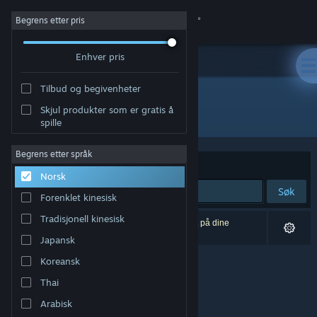
Logg inn
Begrens etter pris
Enhver pris
Butikk
Tilbud og begivenheter
Samfunn
Skjul produkter som er gratis å
Utgiver: BedRock Games
spille
Om
Begrens etter språk
Sorter etter
Relevans
Norsk
Kundestøtte
Søk
Forenklet kinesisk
Bytt språk
Tradisjonell kinesisk
0 treff på søket. 1 produkt er blitt utelukket basert på dine
innstillinger.
Japansk
Skaff deg Steam-appen på mobil
Koreansk
Vis skrivebordsversjon
Thai
Arabisk