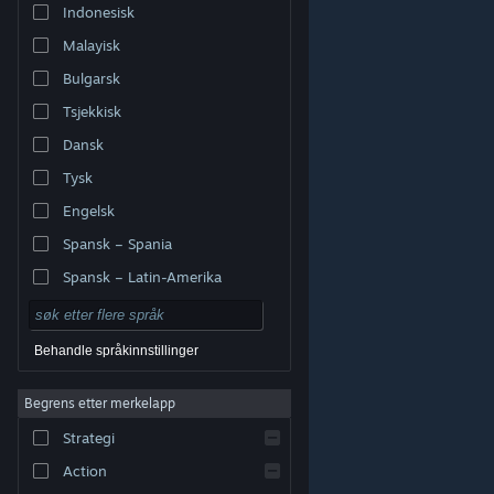
Indonesisk
Malayisk
Bulgarsk
Tsjekkisk
Dansk
Tysk
Engelsk
Spansk – Spania
Spansk – Latin-Amerika
Behandle språkinnstillinger
Begrens etter merkelapp
© Valve Corporation. Alle rettigheter reservert. Alle
varemerker tilhører sine respektive eiere i USA og andre
Strategi
land.
Retningslinjer for personvern
|
Juridisk
|
Tilgjengelighet
|
Steams abonnementsavtale
|
Refusjoner
|
Informasjonskapsler
Action