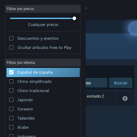
Iniciar sesión
Filtrar por precio
Cualquier precio
Tienda
Descuentos y eventos
Comunidad
Ocultar artículos Free to Play
Editor: Charlie's Games
Acerca de
Filtrar por idioma
Ordenar por
Relevancia
Español de España
Soporte
Chino simplificado
Buscar
Chino tradicional
Cambiar idioma
0 resultados coinciden con la búsqueda. Se han excluido 2
Japonés
títulos basándose en tus preferencias.
Descargar Steam Mobile
Coreano
Tailandés
Ver versión clásica
Árabe
Indonesio