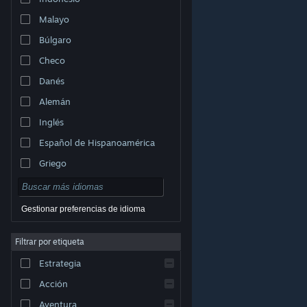
Malayo
Búlgaro
Checo
Danés
Alemán
Inglés
Español de Hispanoamérica
Griego
Gestionar preferencias de idioma
Filtrar por etiqueta
© Valve Corporation. Todos los derechos reservados.
Todas las marcas registradas pertenecen a sus
Estrategia
respectivos dueños en EE. UU. y otros países.
Política
de Privacidad
|
Información legal
|
Accesibilidad
|
Acuerdo de Suscriptor a Steam
|
Reembolsos
|
Acción
Cookies
Aventura