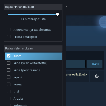
Kirjaudu sisään
Rajaa hinnan mukaan
Ei hintarajoitusta
Kauppa
Alennukset ja tapahtumat
Yhteisö
Piilota ilmaispelit
Julkaisija: Charlie's Games
Tietoa
Rajaa kielen mukaan
Järjestelyperuste
Osuvuus
suomi
Tuki
kiina (yksinkertaistettu)
Haku
kiina (perinteinen)
Vaihda kieli
0 tulosta vastaa hakuasi. 2 peliä on asetustesi perusteella jätetty
japani
pois.
Hanki Steam-mobiilisovellus
korea
thai
Näytä työpöytäsivusto
Arabia
indonesia