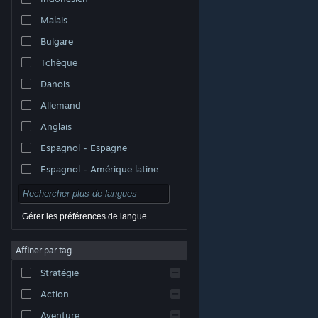
Malais
Bulgare
Tchèque
Danois
Allemand
Anglais
Espagnol - Espagne
Espagnol - Amérique latine
Gérer les préférences de langue
Affiner par tag
© Valve Corporation. Tous droits réservés. Toutes les
marques commerciales sont la propriété de leurs
Stratégie
titulaires aux États-Unis et dans d'autres pays.
Politique de confidentialité
|
Mentions légales
|
Accessibilité
|
Accord de souscription Steam
|
Action
Remboursements
|
Cookies
Aventure