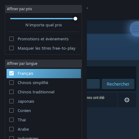
Se connecter
Affiner par prix
N'importe quel prix
Magasin
Promotions et évènements
Communauté
Masquer les titres free-to-play
Édition : Charlie's Games
À propos
Affiner par langue
Trier par
Pertinence
Français
Support
Chinois simplifié
Rechercher
Chinois traditionnel
Changer la langue
0 résultats correspondent à votre recherche. 2 titres ont été
Japonais
exclus selon vos préférences.
Télécharger l'application mobile Steam
Coréen
Thaï
Voir version ordi. du site
Arabe
Indonésien