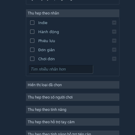
Tiếng Đức
Thu hẹp theo nhãn
Tiếng Anh
Indie
Tiếng Tây Ban Nha - TBN
Hành động
Tiếng Tây Ban Nha - Mỹ Latin
Phiêu lưu
Đơn giản
Chơi đơn
Mô phỏng
Nhập vai (RPG)
Hiển thị loại đã chọn
Chiến thuật
2D
Thu hẹp theo số người chơi
Truy cập sớm
Thu hẹp theo tính năng
3D
Thu hẹp theo hỗ trợ tay cầm
Chơi miễn phí
Giàu khí sắc
Thu hẹp theo tính năng hỗ trợ tiếp cận