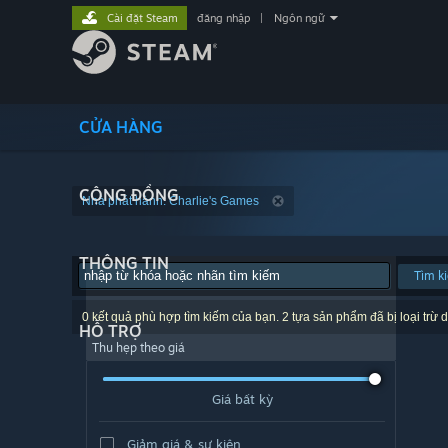
Cài đặt Steam
đăng nhập
|
Ngôn ngữ
CỬA HÀNG
CỘNG ĐỒNG
Nhà phát hành: Charlie's Games
THÔNG TIN
Tìm k
0 kết quả phù hợp tìm kiếm của bạn. 2 tựa sản phẩm đã bị loại trừ d
HỖ TRỢ
Thu hẹp theo giá
Giá bất kỳ
Giảm giá & sự kiện