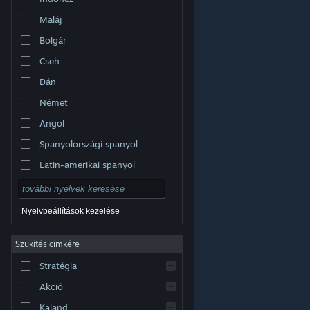
Maláj
Bolgár
Cseh
Dán
Német
Angol
Spanyolországi spanyol
Latin-amerikai spanyol
Nyelvbeállítások kezelése
Szűkítés címkére
© Valve Corporation. Minden jog fenntartva. A
Stratégia
védjegyek jogos tulajdonosaiké az Egyesült
Államokban és más országokban.
Adatvédelmi
szabályzat
|
Jogi információk
|
Hozzáférhetőség
|
Akció
Steam előfizetői szerződés
|
Visszatérítések
|
Sütik
Kaland