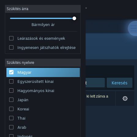
Bejelentkezés
Szűkítés árra
Bármilyen ár
Áruház
Leárazások és események
Közösség
Ingyenesen játszhatók elrejtése
Kiadó: Charlie's Games
Névjegy
Szűkítés nyelvre
Rendezés
Relevancia
Magyar
Támogatás
Egyszerűsített kínai
Keresés
Hagyományos kínai
Nyelvváltás
0 eredmény felel meg a keresésednek. 2 termék ki lett zárva a
Japán
beállításaid alapján.
A Steam mobilalkalmazás beszerzése
Koreai
Thai
Asztali weboldalra váltás
Arab
Indonéz