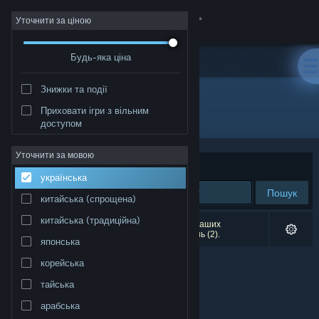
Увійти
Уточнити за ціною
Будь-яка ціна
Крамниця
Знижки та події
Спільнота
Приховати ігри з вільним
Видавець: Charlie's Games
доступом
Інформація
Уточнити за мовою
Упорядкувати
за доречністю
українська
Підтримка
Пошук
китайська (спрощена)
Змінити мову
китайська (традиційна)
Результатів вашого пошуку: 0. Відповідно до ваших
уподобань було виключено кілька найменувань (2).
японська
Завантажити мобільний застосунок Steam
корейська
Переглянути повну версію
тайська
арабська