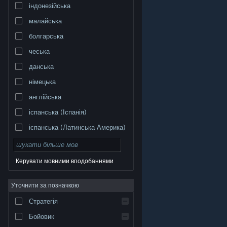
індонезійська
малайська
болгарська
чеська
данська
німецька
англійська
іспанська (Іспанія)
іспанська (Латинська Америка)
Керувати мовними вподобаннями
Уточнити за позначкою
© Valve Corporation. Усі права захищено. Усі
торговельні марки є власністю відповідних власників
у США та інших країнах.
Політика конфіденційності
|
Стратегія
Юридична інформація
|
Доступність
|
Угода
підписника Steam
|
Повернення коштів
|
Файли
cookie
Бойовик