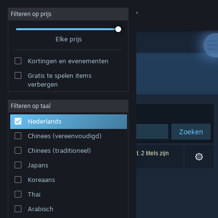
Inloggen
Filteren op prijs
Elke prijs
Winkel
Kortingen en evenementen
Community
Gratis te spelen items
Uitgever: Charlie's Games
verbergen
Over
Filteren op taal
Sorteren op
Relevantie
Nederlands
Ondersteuning
Zoeken
Chinees (vereenvoudigd)
Taal wijzigen
Chinees (traditioneel)
0 resultaten komen overeen met je zoekopdracht. 2 titels zijn
uitgesloten op basis van je voorkeuren.
Japans
Download de mobiele Steam-app
Koreaans
Desktopwebsite weergeven
Thai
Arabisch