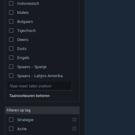
Indonesisch
Maleis
Bulgaars
Tsjechisch
Deens
Duits
Engels
Spaans - Spanje
Spaans - Latijns-Amerika
Taalvoorkeuren beheren
Filteren op tag
© Valve Corporation. Alle rechten voorbehouden. Alle
handelsmerken zijn eigendom van hun respectieve
eigenaren in de Verenigde Staten en andere landen.
Strategie
Privacybeleid
|
Juridische informatie
|
Toegankelijkheid
|
Steam Subscriber Agreement
|
Terugbetalingen
|
Cookies
Actie