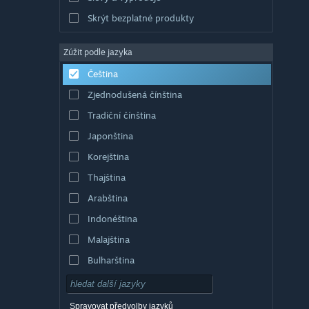
Skrýt bezplatné produkty
Zúžit podle jazyka
Čeština
Zjednodušená čínština
Tradiční čínština
Japonština
Korejština
Thajština
Arabština
Indonéština
Malajština
Bulharština
Dánština
Němčina
Spravovat předvolby jazyků