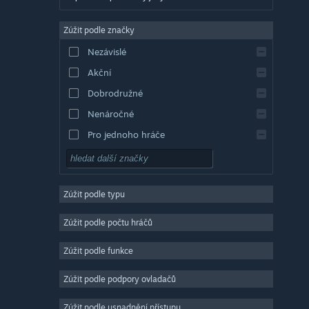
Angličtina
Zúžit podle značky
Evropská španělština
Nezávislé
Latin. španělština
Akční
Řečtina
Dobrodružné
Nenáročné
Pro jednoho hráče
Simulátory
RPG
Zúžit podle typu
Strategické
2D
Zúžit podle počtu hráčů
Předběžný přístup
Zúžit podle funkce
3D
Zúžit podle podpory ovladačů
Free to play
Atmosférické
Zúžit podle usnadnění přístupu