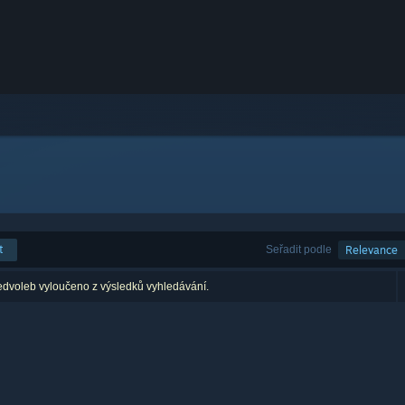
t
Seřadit podle
Relevance
edvoleb vyloučeno z výsledků vyhledávání.