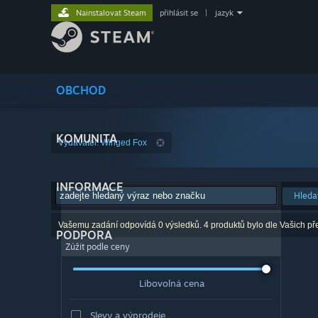
Nainstalovat Steam
přihlásit se
|
jazyk
OBCHOD
KOMUNITA
Vydavatel: Winged Fox
INFORMACE
Hleda
Vašemu zadání odpovídá 0 výsledků. 4 produktů bylo dle Vašich př
PODPORA
Zúžit podle ceny
Libovolná cena
Slevy a výprodeje