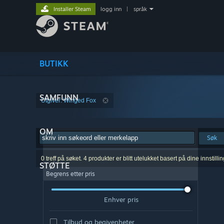
Installer Steam
logg inn
|
språk
BUTIKK
SAMFUNN
Utgiver: Winged Fox
OM
Søk
0 treff på søket. 4 produkter er blitt utelukket basert på dine innstillin
STØTTE
Begrens etter pris
Enhver pris
Tilbud og begivenheter