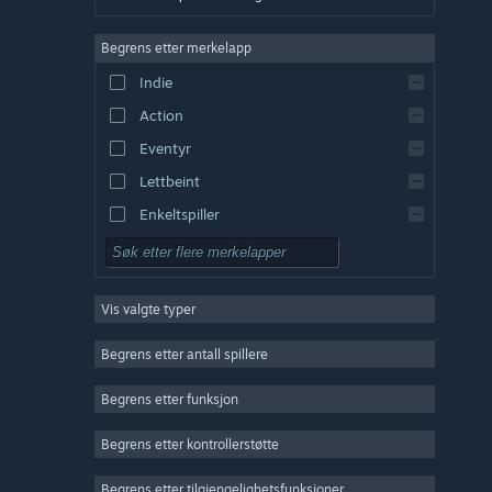
Tysk
Begrens etter merkelapp
Engelsk
Indie
Spansk – Spania
Action
Spansk – Latin-Amerika
Eventyr
Lettbeint
Enkeltspiller
Simulering
Rollespill
Vis valgte typer
Strategi
2D
Begrens etter antall spillere
Tidlig tilgang
Begrens etter funksjon
3D
Begrens etter kontrollerstøtte
Gratis å spille
Stemningsfullt
Begrens etter tilgjengelighetsfunksjoner