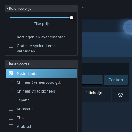
Inloggen
Filteren op prijs
Elke prijs
Winkel
Kortingen en evenementen
Community
Gratis te spelen items
Uitgever: Winged Fox
verbergen
Over
Filteren op taal
Sorteren op
Relevantie
Nederlands
Ondersteuning
Zoeken
Chinees (vereenvoudigd)
Taal wijzigen
Chinees (traditioneel)
0 resultaten komen overeen met je zoekopdracht. 4 titels zijn
uitgesloten op basis van je voorkeuren.
Japans
Download de mobiele Steam-app
Koreaans
Desktopwebsite weergeven
Thai
Arabisch