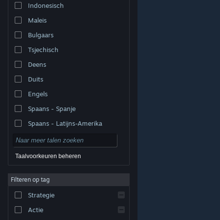
Indonesisch
Maleis
Bulgaars
Tsjechisch
Deens
Duits
Engels
Spaans - Spanje
Spaans - Latijns-Amerika
Taalvoorkeuren beheren
Filteren op tag
© Valve Corporation. Alle rechten voorbehouden. Alle
handelsmerken zijn eigendom van hun respectieve
eigenaren in de Verenigde Staten en andere landen.
Strategie
Privacybeleid
|
Juridische informatie
|
Toegankelijkheid
|
Steam Subscriber Agreement
|
Terugbetalingen
|
Cookies
Actie