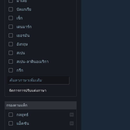
มาเลย์
บัลแกเรีย
เช็ก
เดนมาร์ก
เยอรมัน
อังกฤษ
สเปน
สเปน-ลาตินอเมริกา
กรีก
จัดการการปรับแต่งภาษา
© Valve Corporation สงวนลิขสิทธิ์ เครื่องหมายการค้า
กรองตามแท็ก
ทั้งหมดเป็นทรัพย์สินของเจ้าของที่เกี่ยวข้องในสหรัฐอเมริกา
และประเทศอื่น
นโยบายความเป็นส่วนตัว
|
กฎหมาย
|
กลยุทธ์
การช่วยการเข้าถึง
|
ข้อตกลงการสมัครสมาชิกของ
Steam
|
การคืนเงิน
|
คุกกี้
แอ็คชัน