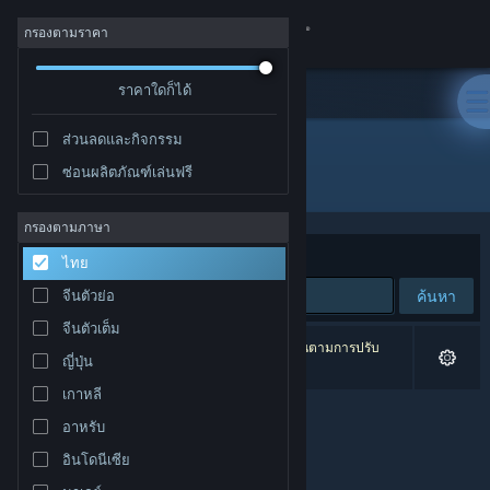
เข้าสู่ระบบ
กรองตามราคา
ร้านค้า
ราคาใดก็ได้
ส่วนลดและกิจกรรม
ชุมชน
ซ่อนผลิตภัณฑ์เล่นฟรี
ผู้จัดจำหน่าย: Winged Fox
เกี่ยวกับ
กรองตามภาษา
จัดเรียงตาม
ความเกี่ยวข้อง
ไทย
ฝ่ายสนับสนุน
ค้นหา
จีนตัวย่อ
จีนตัวเต็ม
เปลี่ยนภาษา
0 ผลลัพธ์ตรงกับที่คุณค้นหา 4 ผลิตภัณฑ์ได้ถูกละเว้นตามการปรับ
ญี่ปุ่น
แต่งของคุณ
รับแอป Steam แบบพกพา
เกาหลี
อาหรับ
ชมเว็บไซต์สำหรับเดสก์ท็อป
อินโดนีเซีย