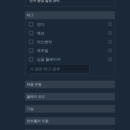
언어 환경 설정 관리
영어
태그
스페인어 - 스페인
스페인어 - 중남미
인디
그리스어
액션
어드벤처
캐주얼
싱글 플레이어
시뮬레이션
RPG
제품 유형
전략
2D
플레이 모드
앞서 해보기
기능
3D
무료 플레이
컨트롤러 지원
분위기 있는