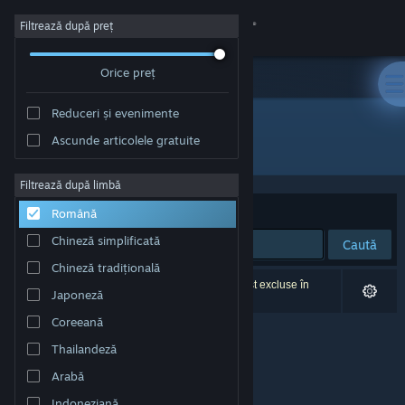
Conectează-te
Filtrează după preț
Orice preț
Magazin
Reduceri și evenimente
Comunitate
Ascunde articolele gratuite
Editor: Winged Fox
Despre
Filtrează după limbă
Sortează după
Relevanță
Română
Asistență
Chineză simplificată
Caută
Chineză tradițională
Schimbă limba
0 rezultate corespund căutării tale. 4 titluri au fost excluse în
Japoneză
funcție de preferințele tale.
Obține aplicația Steam pentru dispozitive mobile
Coreeană
Thailandeză
Vezi site în versiunea pentru desktop
Arabă
Indoneziană