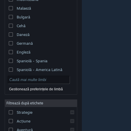
Malaeză
Bulgară
Cehă
Daneză
Germană
Engleză
Spaniolă - Spania
Spaniolă - America Latină
Gestionează preferințele de limbă
Filtrează după etichete
© Valve Corporation. Toate drepturile rezervate. Toate
mărcile înregistrate sunt proprietatea deținătorilor
Strategie
respectivi în SUA și celelalte țări.
Politică de
confidențialitate
|
Mențiuni legale
|
Accesibilitate
|
Acordul Steam pentru abonați
|
Rambursări
|
Acțiune
Cookie-uri
Aventură