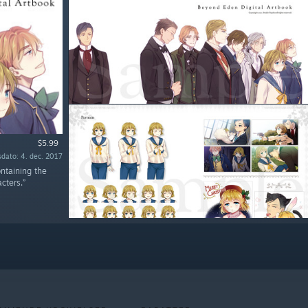
$5.99
sdato: 4. dec. 2017
ntaining the
cters.”