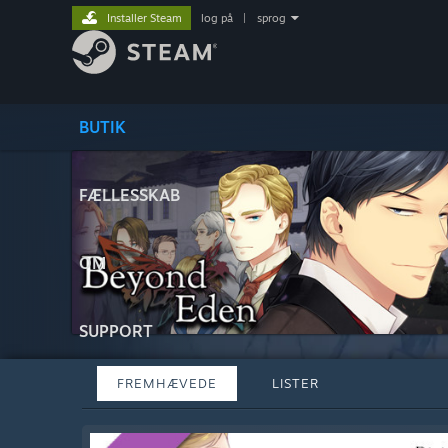
Installer Steam
log på
|
sprog
BUTIK
FÆLLESSKAB
OM
SUPPORT
FREMHÆVEDE
LISTER