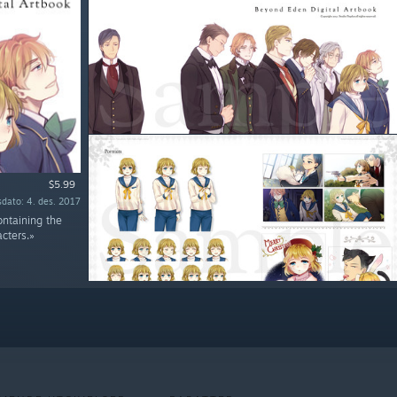
$5.99
sdato: 4. des. 2017
ontaining the
cters.»