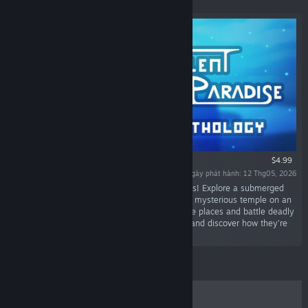
$4.99
Ngày phát hành: 12 Thg05, 2026
“Discover 4 short metroidvania sci-fi adventures! Explore a submerged
city, a lost world reclaimed by machines and a mysterious temple on an
alien planet. Unlock new abilities to reach more places and battle deadly
foes. Piece together the story of those places and discover how they’re
all connected.”