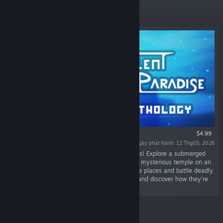
Tiêu biểu
$4.99
Ngày phát hành: 12 Thg05, 2026
“Discover 4 short metroidvania sci-fi adventures! Explore a submerged
city, a lost world reclaimed by machines and a mysterious temple on an
alien planet. Unlock new abilities to reach more places and battle deadly
foes. Piece together the story of those places and discover how they’re
all connected.”
Mới ra mắt