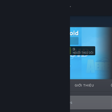
Đăng nhập
Cửa hàng
Dreamnoid
Cộng đồng
Dreamnoid
Thông tin
9
Theo dõi
NGƯỜI THEO DÕI
Hỗ trợ
Thay đổi ngôn ngữ
TIÊU BIỂU
DANH SÁCH
GIỚI THIỆU
Cài ứng dụng Steam di động
Xem web cho desktop
Solo developer of action-adventure games