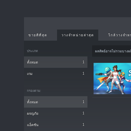
ขายดีที่สุด
วางจำหน่ายล่าสุด
ใกล้วางจำห
ประเภท
ผลลัพธ์อาจไม่รวมบางผ
1
ทั้งหมด
1
เกม
กรองตาม:
1
ทั้งหมด
1
ผจญภัย
1
แอ็คชัน