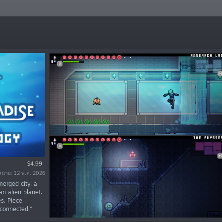
$4.99
หน่าย: 12 พ.ค. 2026
merged city, a
n alien planet.
s. Piece
 connected.”