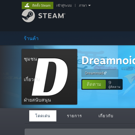
ติดตั้ง Steam
เข้าสู่ระบบ
|
ภาษา
ร้านค้า
Dreamnoi
ชุมชน
Dreamnoid
เกี่ยวกับ
9
ติดตาม
ผู้ติดตาม
ฝ่ายสนับสนุน
โดดเด่น
รายการ
เกี่ยวกับ