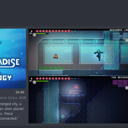
$4.99
หน่าย: 12 พ.ค. 2026
merged city, a
n alien planet.
s. Piece
 connected.”