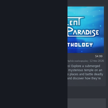
$4.99
Ημ/νία κυκλοφορίας: 12 Μαϊ 2026
«Discover 4 short metroidvania sci-fi adventures! Explore a submerged
city, a lost world reclaimed by machines and a mysterious temple on an
alien planet. Unlock new abilities to reach more places and battle deadly
foes. Piece together the story of those places and discover how they’re
all connected.»