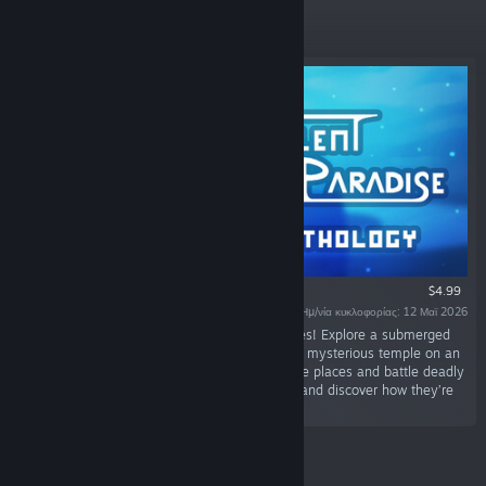
Προβαλλόμενο
$4.99
Ημ/νία κυκλοφορίας: 12 Μαϊ 2026
«Discover 4 short metroidvania sci-fi adventures! Explore a submerged
city, a lost world reclaimed by machines and a mysterious temple on an
alien planet. Unlock new abilities to reach more places and battle deadly
foes. Piece together the story of those places and discover how they’re
all connected.»
Νέες κυκλοφορίες