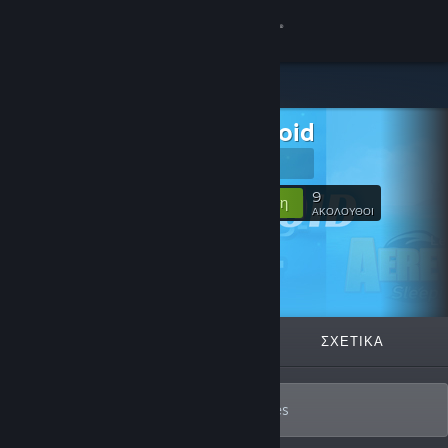
Σύνδεση
Κατάστημα
Dreamnoid
Κοινότητα
Dreamnoid
Σχετικά
9
Ακολούθηση
ΑΚΟΛΟΥΘΟΙ
Υποστήριξη
Αλλαγή γλώσσας
ΠΡΟΒΑΛΛΌΜΕΝΑ
ΛΊΣΤΕΣ
ΣΧΕΤΙΚΆ
Αποκτήστε την εφαρμογή Steam για κινητές συσκευές
Προβολή ιστοσελίδας για υπολογιστές
Solo developer of action-adventure games