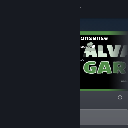
Logga in
Butik
BinaryNonsense
Gemenskap
binarynonsense.com
Om
89
Följ
FÖLJARE
Support
Byt språk
I FOKUS
LISTOR
OM
Skaffa Steams mobilapp
Se skrivbordswebbplats
Álvaro García - BinaryNonsense