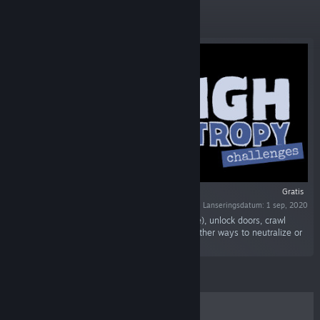
Nya släpp
Gratis
Lanseringsdatum: 1 sep, 2020
“Use computers (via GUIs or the command line), unlock doors, crawl
through vents, fight enemies head on or find other ways to neutralize or
avoid them...”