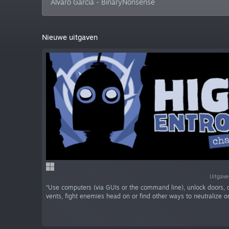
Álvaro García - BinaryNonsense
Nieuwe uitgaven
Uitgave
“Use computers (via GUIs or the command line), unlock doors, 
vents, fight enemies head on or find other ways to neutralize or