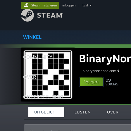
Steam installeren
inloggen
|
taal
WINKEL
BinaryNo
COMMUNITY
binarynonsense.com
OVER
89
Volgen
VOLGERS
ONDERSTEUNING
UITGELICHT
LIJSTEN
OVER