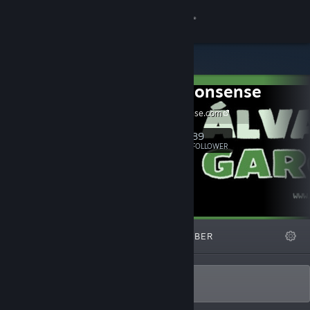
Anmelden
Shop
BinaryNonsense
Community
binarynonsense.com
Info
89
Folgen
FOLLOWER
Support
Sprache ändern
ANGESAGT
LISTEN
ÜBER
Steam-Mobile-App herunterladen
Desktopversion anzeigen
Álvaro García - BinaryNonsense