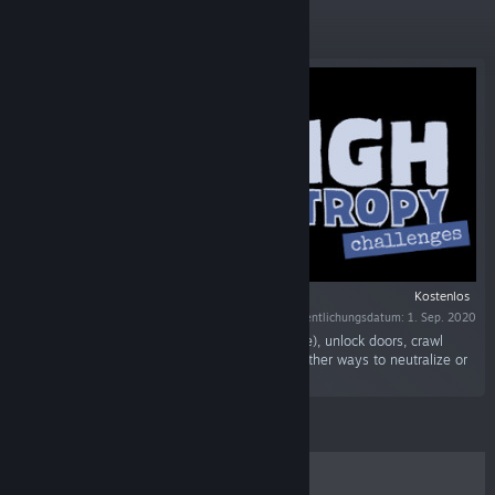
Neuerscheinungen
Kostenlos
Veröffentlichungsdatum: 1. Sep. 2020
"Use computers (via GUIs or the command line), unlock doors, crawl
through vents, fight enemies head on or find other ways to neutralize or
avoid them..."