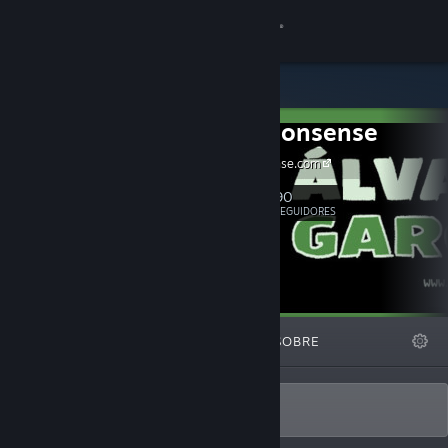
Iniciar sessão
Loja
BinaryNonsense
Comunidade
binarynonsense.com
Sobre
90
Seguir
SEGUIDORES
Suporte
Alterar idioma
DESTAQUES
LISTAS
SOBRE
Baixe o aplicativo móvel do Steam
Ver versão para computadores
Álvaro García - BinaryNonsense