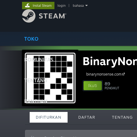
Instal Steam
login
|
bahasa
TOKO
BinaryNo
KOMUNITAS
binarynonsense.com
TENTANG
89
Ikuti
PENGIKUT
BANTUAN
DIFITURKAN
DAFTAR
TENTANG