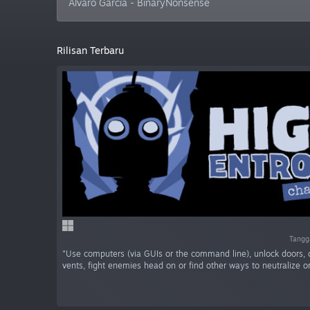
Álvaro García - BinaryNonsense
Rilisan Terbaru
Tangga
"Use computers (via GUIs or the command line), unlock doors, 
vents, fight enemies head on or find other ways to neutralize or