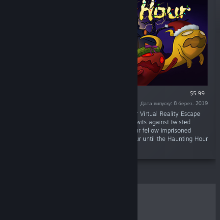
ЛИШЕ ВР
$5.99
Дата випуску: 8 берез. 2019
«Cooperate in this Cross-platform Multiplayer Virtual Reality Escape
Room to escape the Witch’s Castle. Pit your wits against twisted
puzzles and crazy challenges as you and your fellow imprisoned
ghosts race against time. There's only an hour until the Haunting Hour
begins, will you make it out?»
ХІТИ ПРОДАЖУ
НОВИНКИ