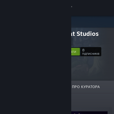
Увійти
Крамниця
Glass Cat Studios
Спільнота
Website
Інформація
8
Відстежувати
ПІДПИСНИКІВ
Підтримка
Змінити мову
ВІДІБРАНЕ
СПИСКИ
ПРО КУРАТОРА
Завантажити мобільний застосунок Steam
Переглянути повну версію
Новинки