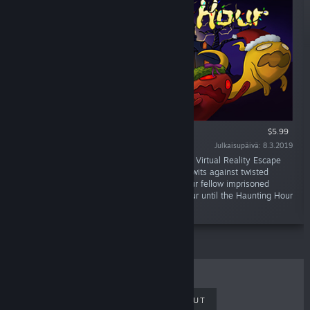
VAIN VR
$5.99
Julkaisupäivä: 8.3.2019
“Cooperate in this Cross-platform Multiplayer Virtual Reality Escape
Room to escape the Witch’s Castle. Pit your wits against twisted
puzzles and crazy challenges as you and your fellow imprisoned
ghosts race against time. There's only an hour until the Haunting Hour
begins, will you make it out?”
MYYDYIMMÄT
UUDET JULKAISUT