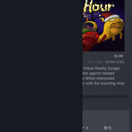
VR のみ
$5.99
リリース日：2019年3月8日
“Cooperate in this Cross-platform Multiplayer Virtual Reality Escape
Room to escape the Witch’s Castle. Pit your wits against twisted
puzzles and crazy challenges as you and your fellow imprisoned
ghosts race against time. There's only an hour until the Haunting Hour
begins, will you make it out?”
売上上位
新作
近日中リリース
割引