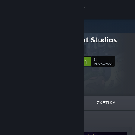
Σύνδεση
Κατάστημα
Glass Cat Studios
Κοινότητα
Website
Σχετικά
8
Ακολούθηση
ΑΚΟΛΟΥΘΟΙ
Υποστήριξη
Αλλαγή γλώσσας
ΠΡΟΒΑΛΛΌΜΕΝΑ
ΛΊΣΤΕΣ
ΣΧΕΤΙΚΆ
Αποκτήστε την εφαρμογή Steam για κινητές συσκευές
Προβολή ιστοσελίδας για υπολογιστές
Νέες κυκλοφορίες