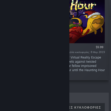
ΜΌΝΟ VR
$5.99
Ημ/νία κυκλοφορίας: 8 Μαρ 2019
«Cooperate in this Cross-platform Multiplayer Virtual Reality Escape
Room to escape the Witch’s Castle. Pit your wits against twisted
puzzles and crazy challenges as you and your fellow imprisoned
ghosts race against time. There's only an hour until the Haunting Hour
begins, will you make it out?»
ΚΟΡΥΦΑΊΑ ΣΕ ΠΩΛΉΣΕΙΣ
ΝΈΕΣ ΚΥΚΛΟΦΟΡΊΕΣ