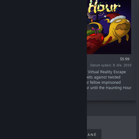
POUZE VR
$5.99
Datum vydání: 8. bře. 2019
„Cooperate in this Cross-platform Multiplayer Virtual Reality Escape
Room to escape the Witch’s Castle. Pit your wits against twisted
puzzles and crazy challenges as you and your fellow imprisoned
ghosts race against time. There's only an hour until the Haunting Hour
begins, will you make it out?“
NEJPRODÁVANĚJŠÍ
NOVĚ VYDANÉ