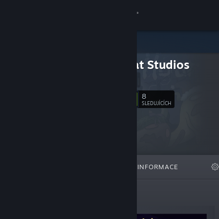
Přihlásit se
Obchod
Glass Cat Studios
Komunita
Website
Informace
8
Sledovat
SLEDUJÍCÍCH
Podpora
Změnit jazyk
VYBRANÉ
SEZNAMY
INFORMACE
Mobilní aplikace služby Steam
Desktopová verze stránky
Nově vydané