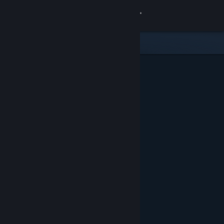
เข้าสู่ระบบ
ร้านค้า
ชุมชน
เกี่ยวกับ
ฝ่ายสนับสนุน
เปลี่ยนภาษา
รับแอป Steam แบบพกพา
ชมเว็บไซต์สำหรับเดสก์ท็อป