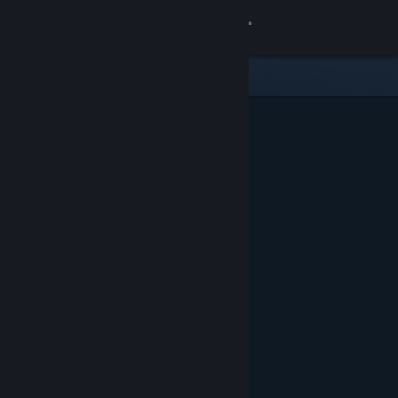
Вписване
Магазин
Общност
Относно
Поддръжка
Смяна на езика
Сдобийте се с мобилното Steam приложение
Преглед на сайта за настолни компютри