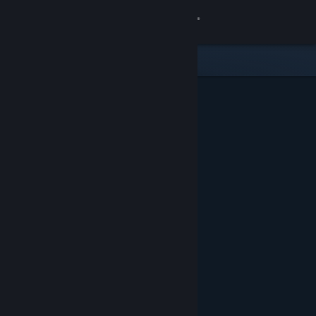
Anmelden
Shop
Community
Info
Support
Sprache ändern
Steam-Mobile-App herunterladen
Desktopversion anzeigen