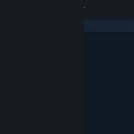
Iniciar sessão
Loja
Comunidade
Sobre
Apoio
Alterar idioma
Instala a app móvel do Steam
Ver versão para computadores